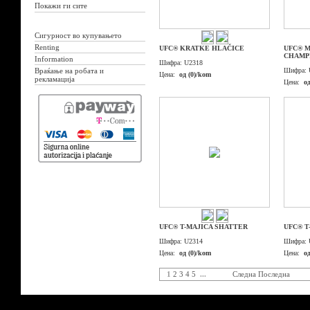
Покажи ги сите
Сигурност во купувањето
Renting
UFC® KRATKE HLAČICE
UFC® M
CHAMP
Information
Шифра:
U2318
Враќање на робата и
Шифра:
Цена:
од (0)/kom
рекламација
Цена:
о
UFC® T-MAJICA SHATTER
UFC® T
Шифра:
U2314
Шифра:
Цена:
од (0)/kom
Цена:
о
1
2
3
4
5
...
Следна
Последна