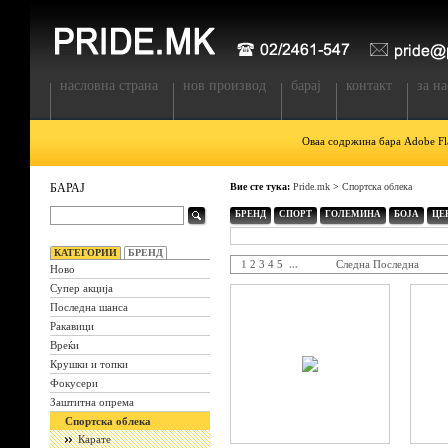
насловна страна
нов производ
барај
контакт
за на
Оваа содржина бара Adobe Fla
БАРАЈ
Вие сте тука:
Pride.mk
>
Спортска облека
БРЕНД
СПОРТ
ГОЛЕМИНА
БОЈА
ЦЕ
КАТЕГОРИИ
БРЕНД
1
2
3
4
5
...
Следна
Последна
Ново
Супер акција
Последна шанса
Ракавици
Вреќи
Крушки и топки
Фокусери
Заштитна опрема
Спортска облека
Карате