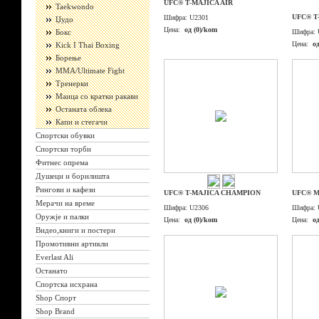
UFC® T-MAJICA AIR
Taekwondo
UFC® T
Шифра:
U2301
Џудо
Цена:
од (0)/kom
Бокс
Шифра:
Цена:
о
Kick I Thai Boxing
Борење
ММА/Ultimate Fight
Тренерки
Маица со кратки ракави
Останата облека
Капи и стегачи
Спортски обувки
Спортски торби
Фитнес опрема
Душеци и борилишта
Рингови и кафези
UFC® T-MAJICA CHAMPION
UFC® M
Мерачи на време
Шифра:
U2306
Шифра:
Оружје и палки
Цена:
од (0)/kom
Цена:
о
Видео,книги и постери
Промотивни артикли
Everlast Ali
Останато
Спортска исхрана
Shop Спорт
Shop Brand