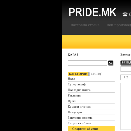
насловна страна
нов производ
БАРАЈ
Вие сте
БРЕНД
КАТЕГОРИИ
БРЕНД
1
2
Ново
Супер акција
Последна шанса
Ракавици
Вреќи
Крушки и топки
Фокусери
Заштитна опрема
Спортска облека
Спортски обувки