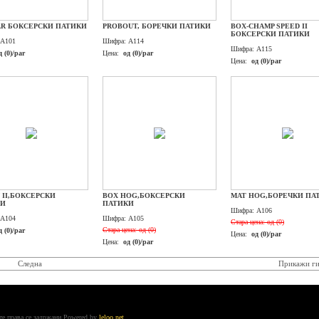
AR БОКСЕРСКИ ПАТИКИ
PROBOUT, БОРЕЧКИ ПАТИКИ
BOX-CHAMP SPEED II
БОКСЕРСКИ ПАТИКИ
A101
Шифра:
A114
Шифра:
A115
д (0)/par
Цена:
од (0)/par
Цена:
од (0)/par
 II,БОКСЕРСКИ
BOX HOG,БОКСЕРСКИ
MAT HOG,БОРЕЧКИ ПА
КИ
ПАТИКИ
Шифра:
A106
A104
Шифра:
A105
Стара цена:
од (0)
Стара цена:
од (0)
д (0)/par
Цена:
од (0)/par
Цена:
од (0)/par
Следна
Прикажи ги
ите права се задржани
Powered by
leloo.net