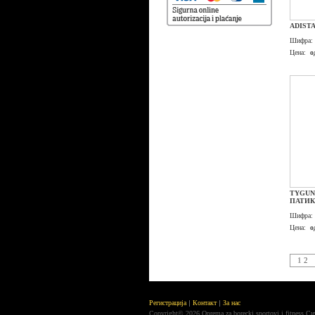
ADIST
Шифра:
Цена:
о
TYGUN
ПАТИ
Шифра:
Цена:
о
1
2
Регистрација
Контакт
За нас
Copyright© 2026 Oprema za borecki sportovi i fitness.С