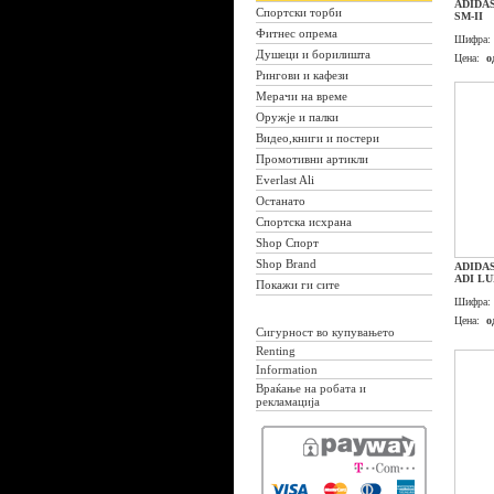
ADIDA
Спортски торби
SM-II
Фитнес опрема
Шифра:
Душеци и борилишта
Цена:
о
Рингови и кафези
Мерачи на време
Оружје и палки
Видео,книги и постери
Промотивни артикли
Everlast Ali
Останато
Спортска исхрана
Shop Спорт
Shop Brand
ADIDA
ADI L
Покажи ги сите
Шифра:
Цена:
о
Сигурност во купувањето
Renting
Information
Враќање на робата и
рекламација