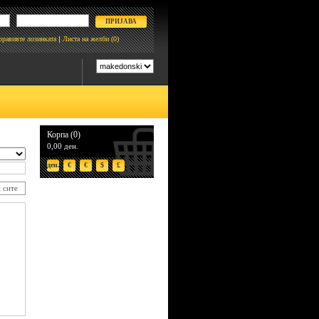
боравивте лозинката
Листа на желби
(0)
Корпа (0)
0,00 ден.
ден.
€
€
$
£
 сите