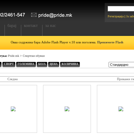
Регистрација
Ја за
барај
контакт
за нас
Оваа содржина бара Adobe Flash Player v.10 или поголема.
Превземете Flash
 тука:
Pride.mk
>
Спортски обувки
СПОРТ
ГОЛЕМИНА
БОЈА
ЦЕНА
КОЛИЧИНА
Следна
Прикажи ги