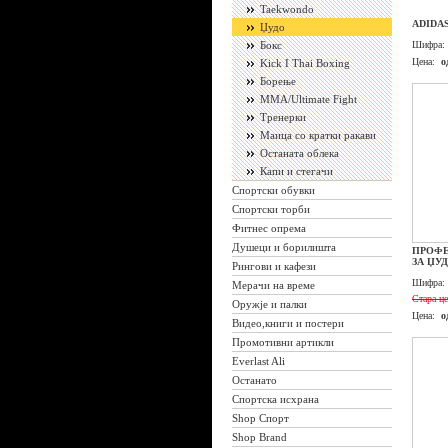
Taekwondo
ADIDA
Џудо
Бокс
Шифра:
Цена:
о
Kick I Thai Boxing
Борење
ММА/Ultimate Fight
Тренерки
Маица со кратки ракави
Останата облека
Капи и стегачи
Спортски обувки
Спортски торби
Фитнес опрема
Душеци и борилишта
ПРОФ
ЗА ЏУД
Рингови и кафези
Шифра:
Мерачи на време
Стара це
Оружје и палки
Цена:
о
Видео,книги и постери
Промотивни артикли
Everlast Ali
Останато
Спортска исхрана
Shop Спорт
Shop Brand