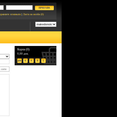
боравивте лозинката
Листа на желби
(0)
Корпа (0)
0,00 ден.
ден.
€
€
$
£
 сите