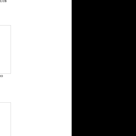
CLUB
НО