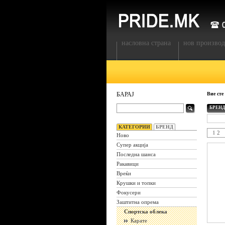
насловна страна
нов производ
БАРАЈ
Вие сте
БРЕНД
КАТЕГОРИИ
БРЕНД
1
2
Ново
Супер акција
Последна шанса
Ракавици
Вреќи
Крушки и топки
Фокусери
Заштитна опрема
Спортска облека
Карате