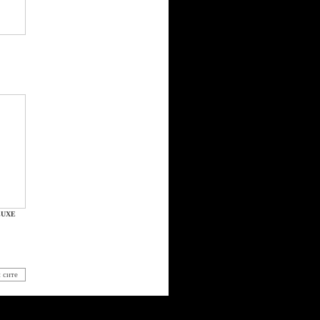
LUXE
 сите