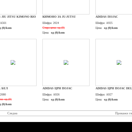
 JIU JITSU KIMONO RIO
КИМОНО ЗА JU-JUTSU
ADIDAS ПОЈАС
A561
Шифра:
2024
Шифра:
A925
Стара цена:
од (0)
д (0)/kom
Цена:
од (0)/kom
Цена:
од (0)/kom
, БЕЛ
ADIDAS ЦРН ПОЈАС
ADIDAS ЦРН ПОЈАС DE
2080
Шифра:
A926
Шифра:
A927
на:
од (0)
Цена:
од (0)/kom
Цена:
од (0)/kom
д (0)/kom
Следна
Прикажи ги