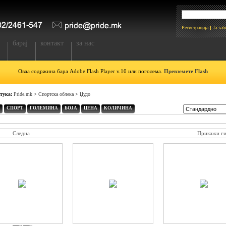
Регистрација
Ја за
барај
контакт
за нас
Оваа содржина бара Adobe Flash Player v.10 или поголема.
Превземете Flash
 тука:
Pride.mk
>
Спортска облека
>
Џудо
СПОРТ
ГОЛЕМИНА
БОЈА
ЦЕНА
КОЛИЧИНА
Следна
Прикажи ги