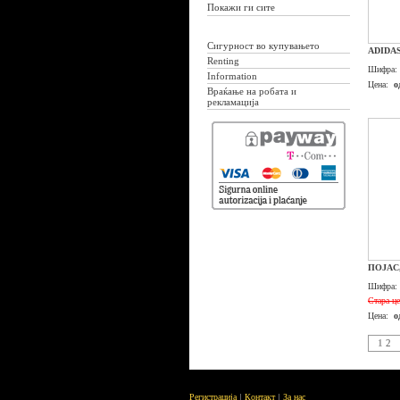
Покажи ги сите
Сигурност во купувањето
ADIDAS
Renting
Шифра:
Information
Цена:
о
Враќање на робата и
рекламација
ПОЈАС
Шифра:
Стара це
Цена:
о
1
2
Регистрација
Контакт
За нас