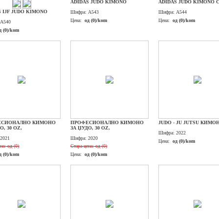
ADIDAS JUDO KIMONO
ADIDAS JUDO KIMONO 
S IJF JUDO KIMONO
Шифра:
A543
Шифра:
A544
Цена:
од (0)/kom
Цена:
од (0)/kom
A540
д (0)/kom
ЕСИОНАЛНО КИМОНО
ПРОФЕСИОНАЛНО КИМОНО
JUDO - JU JUTSU КИМО
О, 30 OZ,
ЗА ЏУДО, 30 OZ,
Шифра:
2022
2021
Шифра:
2020
Цена:
од (0)/kom
на:
од (0)
Стара цена:
од (0)
д (0)/kom
Цена:
од (0)/kom