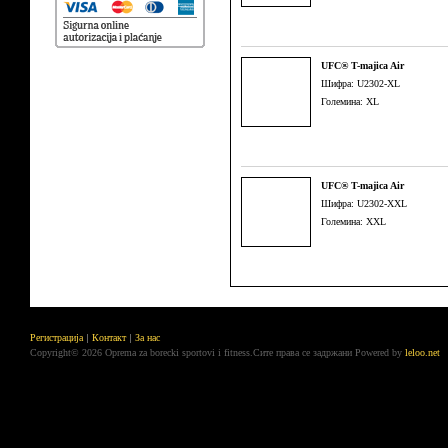
UFC® T-majica Air
Шифра: U2302-XL
Големина: XL
UFC® T-majica Air
Шифра: U2302-XXL
Големина: XXL
Регистрација
Контакт
За нас
Copyright© 2026 Oprema za borecki sportovi i fitness.Сите права се задржани
Powered by
leloo.net