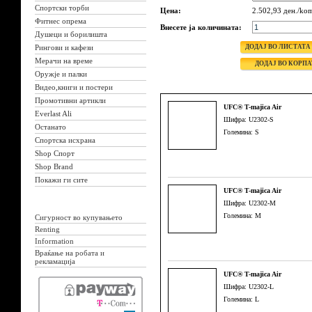
Спортски торби
Цена:
2.502,93 ден./ko
Фитнес опрема
Внесете ја количината:
Душеци и борилишта
Рингови и кафези
Мерачи на време
Оружје и палки
Видео,книги и постери
Промотивни артикли
UFC® T-majica Air
Everlast Ali
Шифра: U2302-S
Останато
Големина: S
Спортска исхрана
Shop Спорт
Shop Brand
Покажи ги сите
UFC® T-majica Air
Шифра: U2302-M
Големина: M
Сигурност во купувањето
Renting
Information
Враќање на робата и
рекламација
UFC® T-majica Air
Шифра: U2302-L
Големина: L