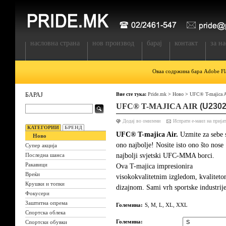
насловна страна
нов производ
барај
контакт
за на
Оваа содржина бара Adobe Fla
БАРАЈ
Вие сте тука:
Pride.mk
>
Ново
>
UFC® T-majica A
UFC® T-MAJICA AIR
(U2302
Додај во омилени
КАТЕГОРИИ
БРЕНД
UFC® T-majica Air.
Uzmite za sebe
Ново
ono najbolje! Nosite isto ono što nose
Супер акција
najbolji svjetski UFC-MMA borci.
Последна шанса
Ракавици
Ova T-majica impresionira
Вреќи
visokokvalitetnim izgledom, kvaliteto
Крушки и топки
dizajnom. Sami vrh sportske industrij
Фокусери
Заштитна опрема
Големина:
S, M, L, XL, XXL
Спортска облека
Големина:
Спортски обувки