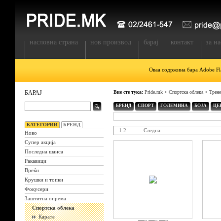
насловна страна
нов производ
барај
контакт
за на
Оваа содржина бара Adobe Fla
БАРАЈ
Вие сте тука:
Pride.mk
>
Спортска облека
>
Трен
БРЕНД
СПОРТ
ГОЛЕМИНА
БОЈА
ЦЕ
КАТЕГОРИИ
БРЕНД
1
2
Следна
Ново
Супер акција
Последна шанса
Ракавици
Вреќи
Крушки и топки
Фокусери
Заштитна опрема
Спортска облека
Карате