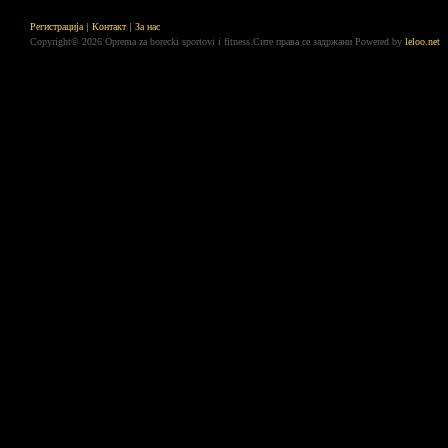
Регистрација
Контакт
За нас
Copyright© 2026 Oprema za borecki sportovi i fitness.Сите права се задржани
Powered by
leloo.net