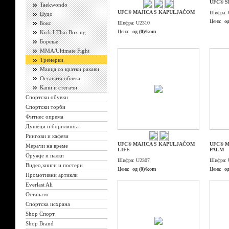
UFC® 
Taekwondo
UFC® MAJICA S KAPULJAČOM
Шифра:
Џудо
Цена:
о
Бокс
Шифра:
U2310
Цена:
од (0)/kom
Kick I Thai Boxing
Борење
ММА/Ultimate Fight
Тренерки
Маица со кратки ракави
Останата облека
Капи и стегачи
Спортски обувки
Спортски торби
Фитнес опрема
Душеци и борилишта
Рингови и кафези
UFC® MAJICA S KAPULJAČOM
UFC® M
Мерачи на време
LIFE
PALM
Оружје и палки
Шифра:
U2307
Шифра:
Видео,книги и постери
Цена:
од (0)/kom
Цена:
о
Промотивни артикли
Everlast Ali
Останато
Спортска исхрана
Shop Спорт
Shop Brand