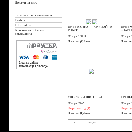
Покажи ги сите
Сигурност во купувањето
Renting
Information
UFC® MAJICA S KAPULJAČOM
UFC® M
Враќање на робата и
PHAZE
SHATT
рекламација
Шифра:
U2311
Шифра:
Цена:
од (0)/kom
Цена:
о
СПОРТСКИ ШОРЦЕВИ
ТРЕНЕ
Шифра:
2205
Шифра:
Стара цена:
од (0)
Стара це
Цена:
од (0)/kom
Цена:
о
1
2
Следна