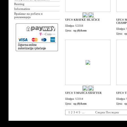
Renting
Information
Враќање на робата и
рекламација
UFC® KRATKE HLAČICE
UFC® M
CHAMP
Шифра:
U2318
Шифра:
Цена:
од (0)/kom
Цена:
о
UFC® T-MAJICA SHATTER
UFC® T
Шифра:
U2314
Шифра:
Цена:
од (0)/kom
Цена:
о
1
2
3
4
5
...
Следна
Последна