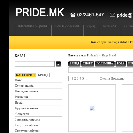
насловна страна
нов производ
барај
контакт
за на
Оваа содржина бара Adobe Fla
БАРАЈ
Вие сте тука:
Pride.mk
>
Shop Brand
БРЕНД
СПОРТ
ГОЛЕМИНА
БОЈА
ЦЕ
КАТЕГОРИИ
БРЕНД
1
2
3
4
5
...
Следна
Последна
Ново
Супер акција
Последна шанса
Ракавици
Вреќи
Крушки и топки
Фокусери
Заштитна опрема
Спортска облека
Спортски обувки