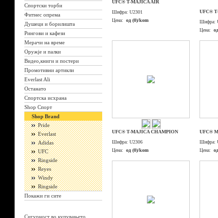
UFC® T-MAJICA AIR
Спортски торби
UFC® T
Шифра:
U2301
Фитнес опрема
Цена:
од (0)/kom
Шифра:
Душеци и борилишта
Цена:
о
Рингови и кафези
Мерачи на време
Оружје и палки
Видео,книги и постери
Промотивни артикли
Everlast Ali
Останато
Спортска исхрана
Shop Спорт
Shop Brand
Pride
UFC® T-MAJICA CHAMPION
UFC® M
Everlast
Шифра:
U2306
Шифра:
Adidas
Цена:
од (0)/kom
Цена:
о
UFC
Ringside
Reyes
Windy
Ringside
Покажи ги сите
Сигурност во купувањето