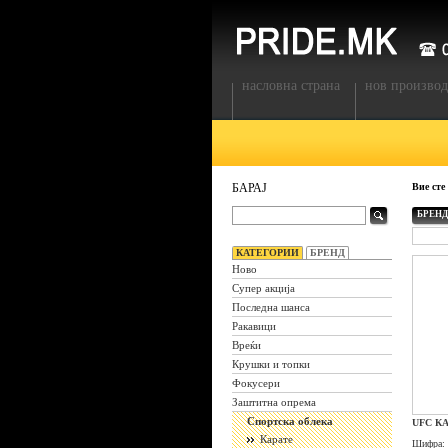
насловна страна
нов производ
БАРАЈ
Вие сте
БРЕНД
КАТЕГОРИИ
БРЕНД
Ново
Супер акција
Последна шанса
Ракавици
Вреќи
Крушки и топки
Фокусери
Заштитна опрема
Спортска облека
UFC К
Карате
Шифра: