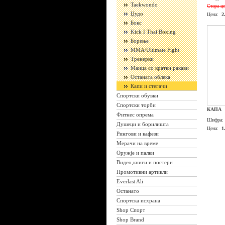
Taekwondo
Стара це
Џудо
Цена:
2
Бокс
Kick I Thai Boxing
Борење
ММА/Ultimate Fight
Тренерки
Маица со кратки ракави
Останата облека
Капи и стегачи
Спортски обувки
Спортски торби
КАПА
Фитнес опрема
Шифра:
Душеци и борилишта
Цена:
1
Рингови и кафези
Мерачи на време
Оружје и палки
Видео,книги и постери
Промотивни артикли
Everlast Ali
Останато
Спортска исхрана
Shop Спорт
Shop Brand