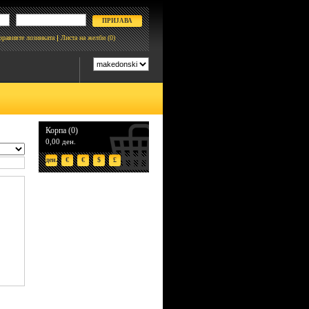
боравивте лозинката
Листа на желби
(0)
Корпа (0)
0,00 ден.
ден.
€
€
$
£