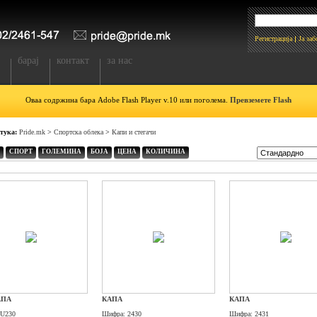
Регистрација
Ја за
барај
контакт
за нас
Оваа содржина бара Adobe Flash Player v.10 или поголема.
Превземете Flash
 тука:
Pride.mk
>
Спортска облека
>
Капи и стегачи
СПОРТ
ГОЛЕМИНА
БОЈА
ЦЕНА
КОЛИЧИНА
АПА
КАПА
КАПА
U230
Шифра:
2430
Шифра:
2431