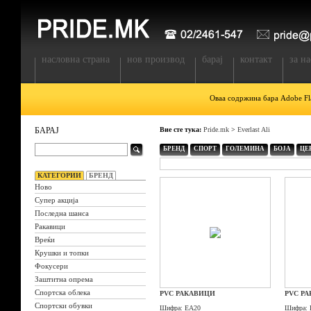
насловна страна
нов производ
барај
контакт
за на
Оваа содржина бара Adobe Fla
БАРАЈ
Вие сте тука:
Pride.mk
>
Everlast Ali
БРЕНД
СПОРТ
ГОЛЕМИНА
БОЈА
ЦЕ
КАТЕГОРИИ
БРЕНД
Ново
Супер акција
Последна шанса
Ракавици
Вреќи
Крушки и топки
Фокусери
Заштитна опрема
Спортска облека
PVC РАКАВИЦИ
PVC Р
Спортски обувки
Шифра:
EA20
Шифра: