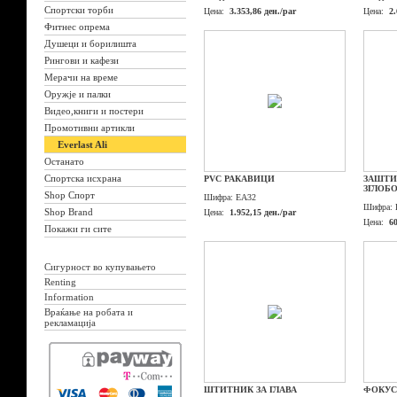
Спортски торби
Цена:
3.353,86 ден./par
Цена:
2.
Фитнес опрема
Душеци и борилишта
Рингови и кафези
Мерачи на време
Оружје и палки
Видео,книги и постери
Промотивни артикли
Everlast Ali
Останато
Спортска исхрана
PVC РАКАВИЦИ
ЗАШТИ
ЗГЛОБ
Shop Спорт
Шифра:
EA32
Шифра:
Shop Brand
Цена:
1.952,15 ден./par
Цена:
60
Покажи ги сите
Сигурност во купувањето
Renting
Information
Враќање на робата и
рекламација
ШТИТНИК ЗА ГЛАВА
ФОКУС