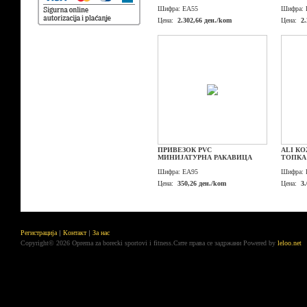
Шифра:
EA55
Шифра:
Цена:
2.302,66 ден./kom
Цена:
2.
ПРИВЕЗОК PVC
ALI К
МИНИЈАТУРНА РАКАВИЦА
ТОПКА
Шифра:
EA95
Шифра:
Цена:
350,26 ден./kom
Цена:
3
Регистрација
Контакт
За нас
Copyright© 2026 Oprema za borecki sportovi i fitness.Сите права се задржани
Powered by
leloo.net