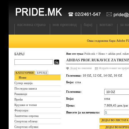
насловна страна
нов производ
барај
контакт
за на
Оваа содржина бара Adobe Fla
БАРАЈ
Вие сте тука:
Pride.mk
>
Ново
>
adidas prof. rukav
ADIDAS PROF. RUKAVICE ZA TREN
Додај во омилени
КАТЕГОРИИ
БРЕНД
Големина:
10 OZ, 12 OZ, 14 OZ, 16 OZ
Ново
Боја:
crna
Супер акција
Последна шанса
Големина:
Ракавици
Боја:
crna
Вреќи
Крушки и топки
Цена:
7.809,45 ден./par
Фокусери
Внесете ја количината:
Заштитна опрема
Спортска облека
Спортски обувки