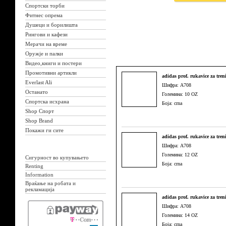
Спортски торби
Фитнес опрема
Душеци и борилишта
Рингови и кафези
Мерачи на време
Оружје и палки
Видео,книги и постери
Промотивни артикли
adidas prof. rukavice za tren
Everlast Ali
Шифра: A708
Останато
Големина: 10 OZ
Спортска исхрана
Боја: crna
Shop Спорт
Shop Brand
Покажи ги сите
adidas prof. rukavice za tren
Шифра: A708
Големина: 12 OZ
Сигурност во купувањето
Боја: crna
Renting
Information
Враќање на робата и
рекламација
adidas prof. rukavice za tren
Шифра: A708
Големина: 14 OZ
Боја: crna