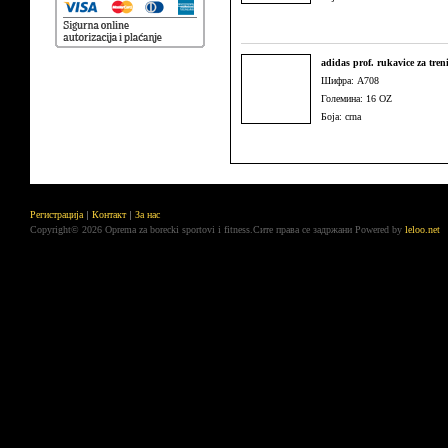
adidas prof. rukavice za tren
Шифра: A708
Големина: 16 OZ
Боја: crna
Регистрација
Контакт
За нас
Copyright© 2026 Oprema za borecki sportovi i fitness.Сите права се задржани
Powered by
leloo.net