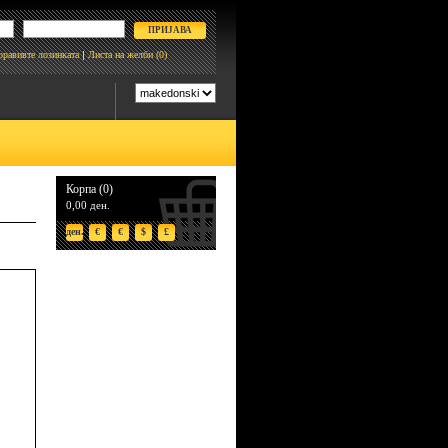
боравивте лозинката
Листа на желби
(0)
Корпа (0)
0,00 ден.
ден.
€
€
$
£