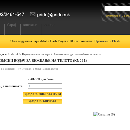
Регистрација
Ја за
барај
контакт
за нас
Оваа содржина бара Adobe Flash Player v.10 или поголема.
Превземете Flash
 тука:
Pride.mk
>
Видео,книги и постери
>
Анатомски водач за вежбање на телото
ОМСКИ ВОДАЧ ЗА ВЕЖБАЊЕ НА ТЕЛОТО
(KNJ51)
ј во омилени
2.402,80 ден./kom
е ја количината: