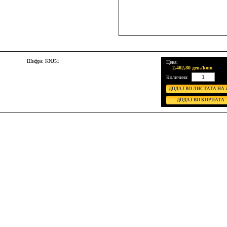
Шифра: KNJ51
Цена:
2.402,80 ден./kom
Количина: