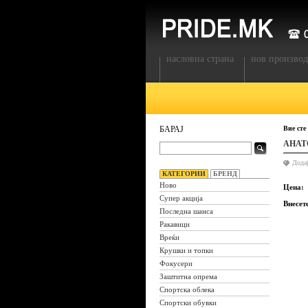
насловна страна
нов производ
БАРАЈ
Вие сте
АНАТ
Дода
КАТЕГОРИИ
БРЕНД
Ново
Цена:
Супер акција
Внесет
Последна шанса
Ракавици
Вреќи
Крушки и топки
Фокусери
Заштитна опрема
Спортска облека
Спортски обувки