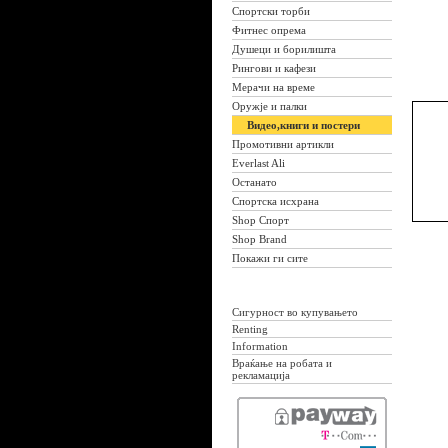
Спортски торби
Фитнес опрема
Душеци и борилишта
Рингови и кафези
Мерачи на време
Оружје и палки
Видео,книги и постери
Промотивни артикли
Everlast Ali
Останато
Спортска исхрана
Shop Спорт
Shop Brand
Покажи ги сите
Сигурност во купувањето
Renting
Information
Враќање на робата и
рекламација