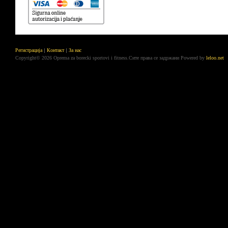
Регистрација
Контакт
За нас
Copyright© 2026 Oprema za borecki sportovi i fitness.Сите права се задржани
Powered by
leloo.net