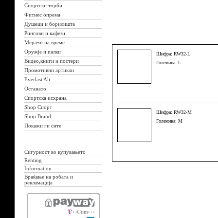
Спортски торби
Фитнес опрема
Душеци и борилишта
Рингови и кафези
Мерачи на време
Оружје и палки
Шифра: RW32-L
Видео,книги и постери
Големина: L
Промотивни артикли
Everlast Ali
Останато
Спортска исхрана
Shop Спорт
Шифра: RW32-M
Shop Brand
Големина: M
Покажи ги сите
Сигурност во купувањето
Renting
Information
Враќање на робата и
рекламација