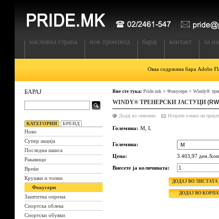
насловна страна
нов производ
барај
контакт
за на
Оваа содржина бара Adobe Fla
БАРАЈ
Вие сте тука:
Pride.mk
>
Фокусери
>
Windy® трен
WINDY® ТРЕНЕРСКИ ЈАСТУЦИ
(RW
Додај во омилени
КАТЕГОРИИ
БРЕНД
Големина:
M, L
Ново
Супер акција
Големина:
Последна шанса
Цена:
3.403,97 ден./ko
Ракавици
Внесете ја количината:
Вреќи
Крушки и топки
Фокусери
Заштитна опрема
Спортска облека
Спортски обувки