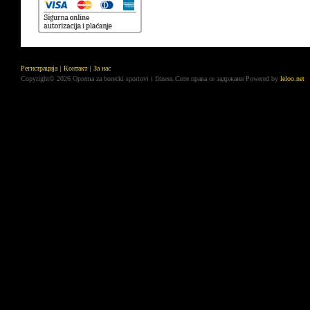
Регистрација
Контакт
За нас
Copyright© 2026 Oprema za borecki sportovi i fitness.Сите права се задржани
Powered by
leloo.net