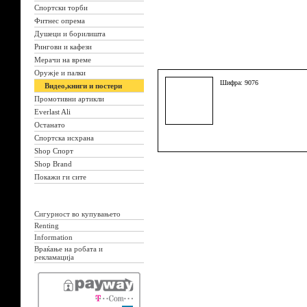
Спортски торби
Фитнес опрема
Душеци и борилишта
Рингови и кафези
Мерачи на време
Оружје и палки
Шифра: 9076
Видео,книги и постери
Промотивни артикли
Everlast Ali
Останато
Спортска исхрана
Shop Спорт
Shop Brand
Покажи ги сите
Сигурност во купувањето
Renting
Information
Враќање на робата и
рекламација