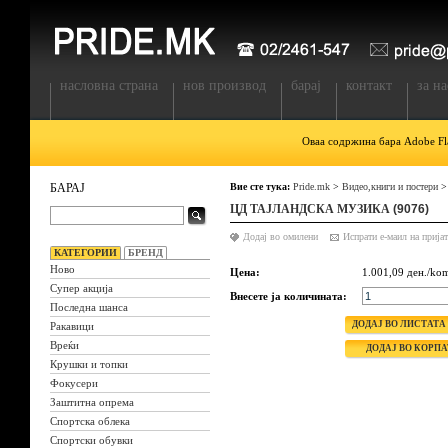
насловна страна
нов производ
барај
контакт
за на
Оваа содржина бара Adobe Fla
БАРАЈ
Вие сте тука:
Pride.mk
>
Видео,книги и постери
ЦД ТАЈЛАНДСКА МУЗИКА
(9076)
Додај во омилени
КАТЕГОРИИ
БРЕНД
Ново
Цена:
1.001,09 ден./ko
Супер акција
Внесете ја количината:
Последна шанса
Ракавици
Вреќи
Крушки и топки
Фокусери
Заштитна опрема
Спортска облека
Спортски обувки