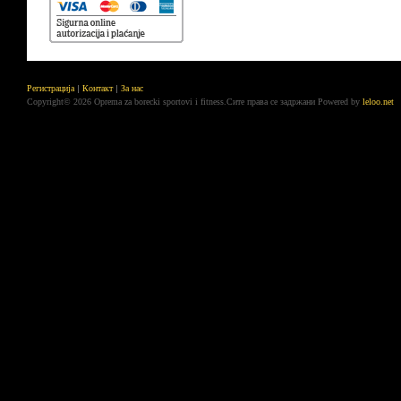
Регистрација
Контакт
За нас
Copyright© 2026 Oprema za borecki sportovi i fitness.Сите права се задржани
Powered by
leloo.net