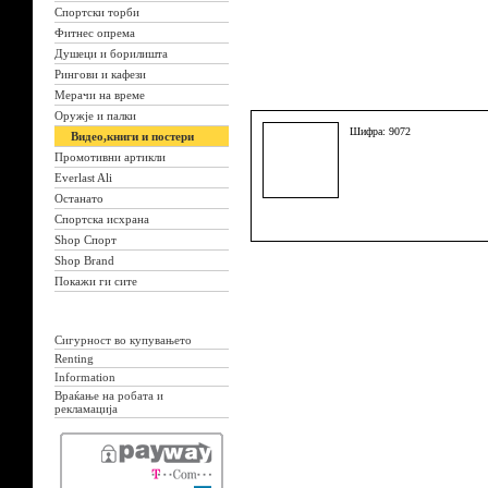
Спортски торби
Фитнес опрема
Душеци и борилишта
Рингови и кафези
Мерачи на време
Оружје и палки
Шифра: 9072
Видео,книги и постери
Промотивни артикли
Everlast Ali
Останато
Спортска исхрана
Shop Спорт
Shop Brand
Покажи ги сите
Сигурност во купувањето
Renting
Information
Враќање на робата и
рекламација