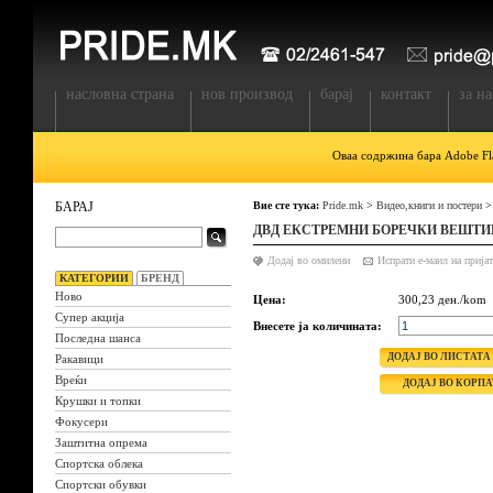
насловна страна
нов производ
барај
контакт
за на
Оваа содржина бара Adobe Fla
БАРАЈ
Вие сте тука:
Pride.mk
>
Видео,книги и постери
ДВД ЕКСТРЕМНИ БОРЕЧКИ ВЕШТ
Додај во омилени
КАТЕГОРИИ
БРЕНД
Ново
Цена:
300,23 ден./kom
Супер акција
Внесете ја количината:
Последна шанса
Ракавици
Вреќи
Крушки и топки
Фокусери
Заштитна опрема
Спортска облека
Спортски обувки