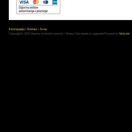
Регистрација
Контакт
За нас
Copyright© 2026 Oprema za borecki sportovi i fitness.Сите права се задржани
Powered by
leloo.net