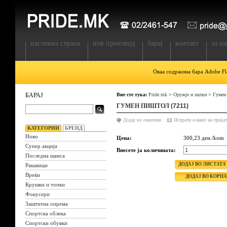
насловна страна
нов производ
барај
контакт
за на
Оваа содржина бара Adobe Fla
БАРАЈ
Вие сте тука:
Pride.mk
>
Оружје и палки
>
Гумен
ГУМЕН ПИШТОЛ
(7211)
Додај во омилени
КАТЕГОРИИ
БРЕНД
Ново
Цена:
300,23 ден./kom
Супер акција
Внесете ја количината:
Последна шанса
Ракавици
Вреќи
Крушки и топки
Фокусери
Заштитна опрема
Спортска облека
Спортски обувки