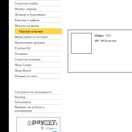
Спортски торби
Фитнес опрема
Душеци и борилишта
Рингови и кафези
Мерачи на време
Оружје и палки
Шифра: 7211
Видео,книги и постери
MPC: 509,59 ден./kom
Промотивни артикли
Everlast Ali
Останато
Спортска исхрана
Shop Спорт
Shop Brand
Покажи ги сите
Сигурност во купувањето
Renting
Information
Враќање на робата и
рекламација